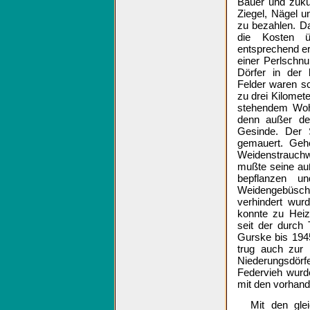
Bauer und zukün
Ziegel, Nägel 
zu bezahlen. D
die Kosten 
entsprechend er
einer Perlschnu
Dörfer in der 
Felder waren s
zu drei Kilomete
stehendem Wohn
denn außer der
Gesinde. Der S
gemauert. Geh
Weidenstrauch
mußte seine au
bepflanzen u
Weidengebüsc
verhindert wur
konnte zu Heiz
seit der durch 
Gurske bis 1945
trug auch zur 
Niederungsdörfer
Federvieh wurde
mit den vorhand
Mit den gle