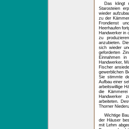
Das klingt 
Starosteien er
wieder aufzubau
zu der Kämmerei
Frondienst un
Heerhaufen fort
Handwerker in 
zu produziere
anzubieten. Di
sich wieder u
geforderten Zi
Einnahmen in
Handwerker, Mül
Fischer ansiede
gewerblichen Be
Sie stimmte d
Aufbau einer se
arbeitswillige H
die Kämmerei 
Handwerker zu
arbeiteten. De
Thorner Nieder
Wichtige Bau
der Häuser bes
mit Lehm abgedi