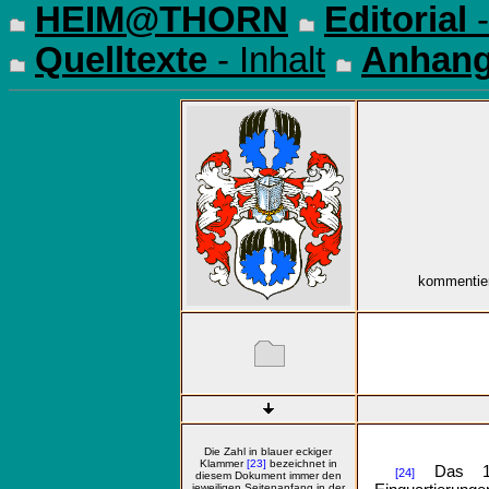
HEIM@THORN
Editorial
-
Quelltexte
- Inhalt
Anhan
kommentier
Die Zahl in blauer eckiger
Klammer
[23]
bezeichnet in
Das 17.
[24]
diesem Dokument immer den
jeweiligen Seitenanfang in der