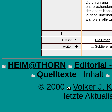
Durchführun
entsprechenden
der obere Kana
laufend unterha
war bis in alle E
zurück:
Die Erben
weiter:
Sektierer 
HEIM@THORN
Editorial
-
Quelltexte
- Inhalt
© 2000
Volker J. 
letzte Aktual