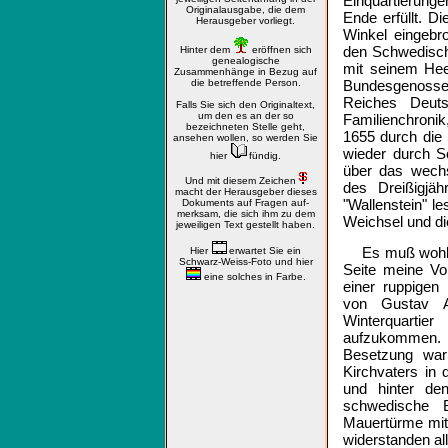
Einquartierun
Originalausgabe, die dem
Ende erfüllt. 
Herausgeber vorliegt.
Winkel eingebr
den Schwedische
Hinter dem
eröffnen sich
genealogische
mit seinem Hee
Zusammenhänge in Bezug auf
die betreffende Person.
Bundesgenossen
Reiches Deuts
Falls Sie sich den Originaltext,
um den es an der so
Familienchronik
bezeichneten Stelle geht,
1655 durch die
ansehen wollen, so werden Sie
wieder durch S
hier
fündig.
über das wechs
Und mit diesem Zeichen
des Dreißigjäh
macht der Herausgeber dieses
"Wallenstein" le
Dokuments auf Fragen auf-
merksam, die sich ihm zu dem
Weichsel und di
jeweiligen Text gestellt haben.
Es muß wohl 
Hier
erwartet Sie ein
Schwarz-Weiss-Foto und hier
Seite meine Vo
eine solches in Farbe.
einer ruppigen
von Gustav 
Winterquartie
aufzukommen. D
Besetzung war
Kirchvaters in
und hinter de
schwedische 
Mauertürme mit
widerstanden al