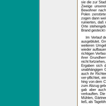
sie die zur Sta
Zweige unserer
Bewohner nach 
Polen zerstört
zogen dann weit
ruinierten, daß 
Orte stehengebl
Brand gesteckt u
Im Verlauf d
ausgeblutet. Gr
weiteren Umgeb
wieder aufbauen
richtigen Verfa
ihrer Grundher
nicht fortziehen
Ergaben sich da
unabhängigen G
auch ihr Richte
ver-pflichtet, e
hing von dem C
zum Abzug gebe
gab aber auch
verkauften. Die
Mühlen, Gärtner
ließ, als Tagelöh