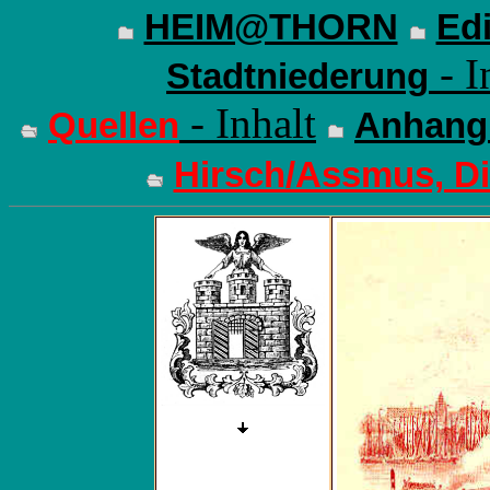
HEIM@THORN
Edi
- I
Stadtniederung
- Inhalt
Quellen
Anhang
Hirsch/Assmus, Di