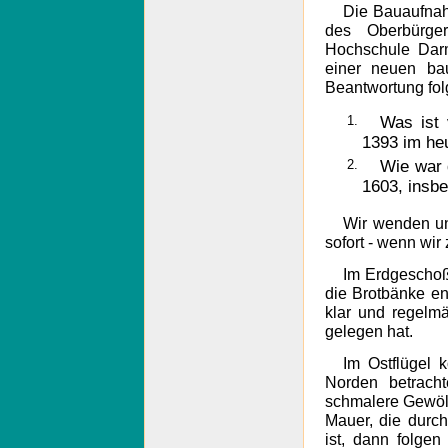
Die Bauaufnah
des Oberbürger
Hochschule Dar
einer neuen bau
Beantwortung folg
1.
Was ist
1393 im he
2.
Wie war
1603, insbe
Wir wenden un
sofort - wenn wir
Im Erdgeschoß 
die Brotbänke ent
klar und regelm
gelegen hat.
Im Ostflügel
Norden betrach
schmalere Gewöl
Mauer, die durc
ist, dann folge