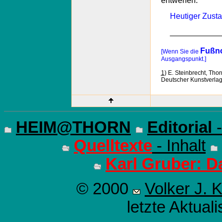
Heutiger Zust
___________
Fußn
[Wenn Sie die
Ausgangspunkt.]
1
) E. Steinbrecht, Thor
Deutscher Kunstverlag,
HEIM@THORN
Editorial
-
Quelltexte
- Inhalt
Karl Gruber: D
© 2000
Volker J. 
letzte Aktual