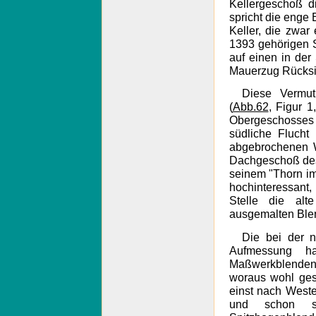
Kellergeschoß d
spricht die enge
Keller, die zwa
1393 gehörigen S
auf einen in der
Mauerzug Rücksi
Diese Vermu
(
Abb.62
, Figur 1
Obergeschosses
südliche Fluch
abgebrochenen W
Dachgeschoß des 
seinem "Thorn im 
hochinteressant
Stelle die alt
ausgemalten Blen
Die bei der 
Aufmessung h
Maßwerkblenden 
woraus wohl ges
einst nach Westen
und schon s