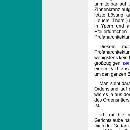
unmittelbar auf
Zinnenkranz aufg
letzte Lösung a
Heuers "Thorn") 
in Ypern und a
Pfeilertürmchen
Profanarchitektu
Diesem mäch
Profanarchitektur
wenigstens kein 
großzügigen
[59]
einem Dach zusa
um den ganzen Ba
Man sieht dar
Ordensland auf 
wie es ja aus de
des Ordensritters
ist.
Ich möchte n
Gerichtslaube hä
mich der Gedanke