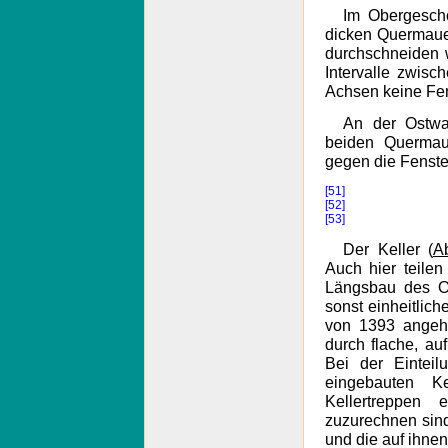
Im Obergesch
dicken Quermauer
durchschneiden w
Intervalle zwisc
Achsen keine Fen
An der Ostwa
beiden Quermau
gegen die Fenster
[51]
[52]
[53]
Der Keller (
A
Auch hier teile
Längsbau des Os
sonst einheitlic
von 1393 angehö
durch flache, au
Bei der Einteil
eingebauten K
Kellertreppen
zuzurechnen sind
und die auf ihne