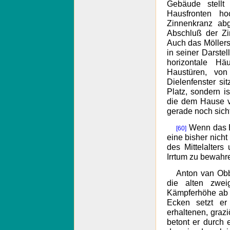
Gebäude stellt 
Hausfronten h
Zinnenkranz abg
Abschluß der Zin
Auch das Möllers
in seiner Darste
horizontale Hä
Haustüren, vo
Dielenfenster si
Platz, sondern i
die dem Hause v
gerade noch sich
Wenn das Bi
[60]
eine bisher nicht
des Mittelalter
Irrtum zu bewahr
Anton van Ob
die alten zwei
Kämpferhöhe ab u
Ecken setzt er
erhaltenen, graz
betont er durch 