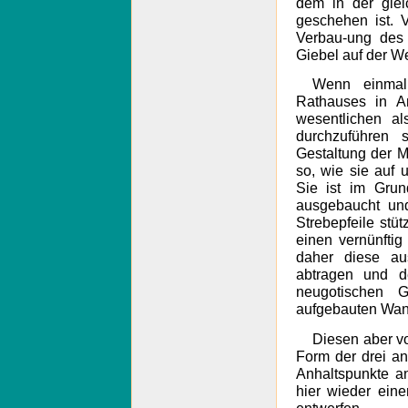
dem in der glei
geschehen ist. 
Verbau-ung des 
Giebel auf der We
Wenn einmal
Rathauses in A
wesentlichen a
durchzuführen
Gestaltung der M
so, wie sie auf 
Sie ist im Grun
ausgebaucht un
Strebepfeile stü
einen vernünfti
daher diese au
abtragen und de
neugotischen 
aufgebauten Wand
Diesen aber v
Form der drei an
Anhaltspunkte a
hier wieder ein
entwerfen.