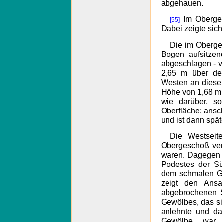
abgehauen.
Im Oberges
[55]
Dabei zeigte sich
Die im Oberges
Bogen aufsitzen
abgeschlagen - vo
2,65 m über de
Westen an diese 
Höhe von 1,68 m 
wie darüber, s
Oberfläche; ansc
und ist dann spät
Die Westseit
Obergeschoß ver
waren. Dagegen 
Podestes der Sü
dem schmalen Ga
zeigt den Ansa
abgebrochenen 
Gewölbes, das s
anlehnte und d
Gewölbe war 