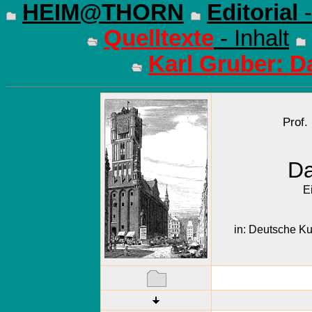
HEIM@THORN
Editorial
-
Quelltexte
- Inhalt
Karl Gruber: D
Prof.
Da
E
in: Deutsche Ku