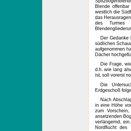
Spitzbogenblend
Blende offenbar
westlich die Süd
das Herausragen 
des Turmes u
Blendengliederun
Der Gedanke l
südlichen Schauw
aufgenommen hat 
Dächer hochgefüh
Die Frage, wi
d.h. wie lang al
ist, soll vorerst 
Die Untersu
Erdgeschoß folge
Nach Abschlag
in eine Höhe v
zum Vorschein,
ansetzenden Boge
verlängernd, ei
Nordflucht des