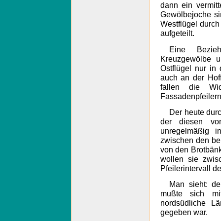
dann ein vermit
Gewölbejoche si
Westflügel durch
aufgeteilt.
Eine Bezie
Kreuzgewölbe u
Ostflügel nur in
auch an der Hof
fallen die Wi
Fassadenpfeilern
Der heute durc
der diesen vo
unregelmäßig i
zwischen den be
von den Brotbänk
wollen sie zwis
Pfeilerintervall d
Man sieht: d
mußte sich mi
nordsüdliche L
gegeben war.