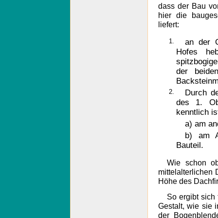
dass der Bau vo
hier die bauges
liefert:
1.
an der 
Hofes heb
spitzbogig
der beide
Backsteinm
2.
Durch d
des 1. Ob
kenntlich is
a) am an
b) am A
Bauteil.
Wie schon ob
mittelalterliche
Höhe des Dachfir
So ergibt sich
Gestalt, wie sie 
der Bogenblend