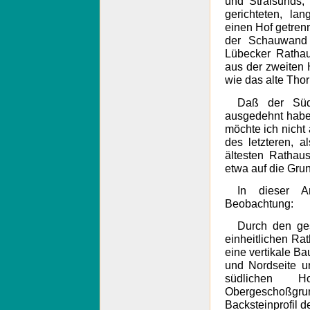
und Stralsunds,
gerichteten, la
einen Hof getren
der Schauwand
Lübecker Ratha
aus der zweiten 
wie das alte Tho
Daß der Süd
ausgedehnt habe 
möchte ich nicht
des letzteren, 
ältesten Rathau
etwa auf die Gru
In dieser A
Beobachtung:
Durch den ge
einheitlichen R
eine vertikale Bau
und Nordseite un
südlichen H
Obergeschoßgrun
Backsteinprofil d