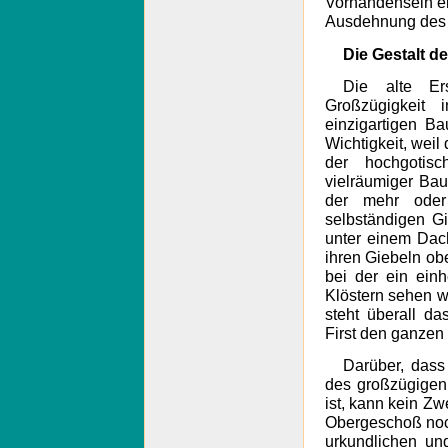
Vorhandensein ei
Ausdehnung des 
Die Gestalt 
Die alte Er
Großzügigkeit
einzigartigen Ba
Wichtigkeit, wei
der hochgotis
vielräumiger Bau
der mehr oder
selbständigen G
unter einem Dach
ihren Giebeln ob
bei der ein ein
Klöstern sehen w
steht überall d
First den ganze
Darüber, dass
des großzügige
ist, kann kein Zw
Obergeschoß noc
urkundlichen un