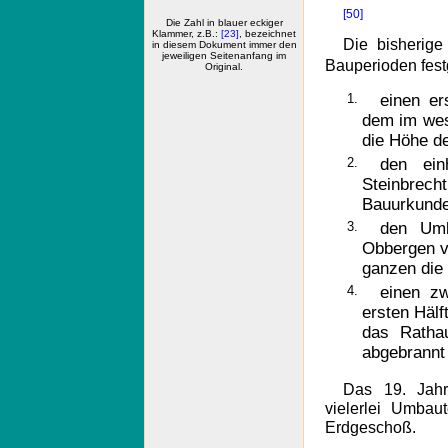
[50]
Die Zahl in blauer eckiger
Klammer, z.B.:
[23]
, bezeichnet
Die bisherig
in diesem Dokument immer den
jeweiligen Seitenanfang im
Bauperioden festg
Original.
1.
einen e
dem im wese
die Höhe de
2.
den ein
Steinbrech
Bauurkunde
3.
den Umb
Obbergen 
ganzen die 
4.
einen z
ersten Häl
das Ratha
abgebrannt
Das 19. Jahr
vielerlei Umbau
Erdgeschoß.