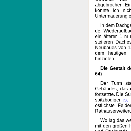
abgebrochen. Ei
konnte ich nic
Untermauerung e
In dem Dachge
de, Wiederaufba
ein älterer, 1 m
steileren Dache
Neubaues von 13
dem heutigen 
hinzielen.
Die Gestalt 
64
)
Der Turm sta
Gebäudes, das 
fortsetzte. Die 
spitzbogigen
[56]
östlichste Fel
Rathauserweiteru
Wo lag das we
mit den großen 