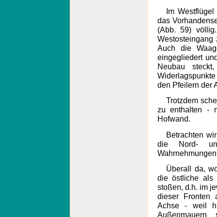
Im Westflügel 
das Vorhandensei
(Abb. 59) völli
Westosteingang 
Auch die Waage
eingegliedert und
Neubau steckt,
Widerlagspunkt
den Pfeilern der
Trotzdem sche
zu enthalten -
Hofwand.
Betrachten wi
die Nord- un
Wahrnehmungen
Überall da, w
die östliche als
stoßen, d.h. im j
dieser Fronten 
Achse - weil h
Außenmauern s