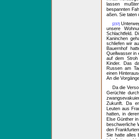
lassen mußte
bespannten Fah
aßen. Sie taten 
Unterweg
[237]
unsere Wohnun
Schlachtfeld. 
Kaninchen geha
schliefen wir a
Bauernhof hat
Quellwasser in
auf dem Stroh 
Kinder. Das d
Russen am Tag
einen Hinteraus
An die Vorgänge
Da die Verso
Gerüchte durch
zwangsevakuier
Zukunft. Da en
Leuten aus Fran
hatten, in dere
Else Günther in
beschwerliche W
den Frankfurter
Sie hatte alles