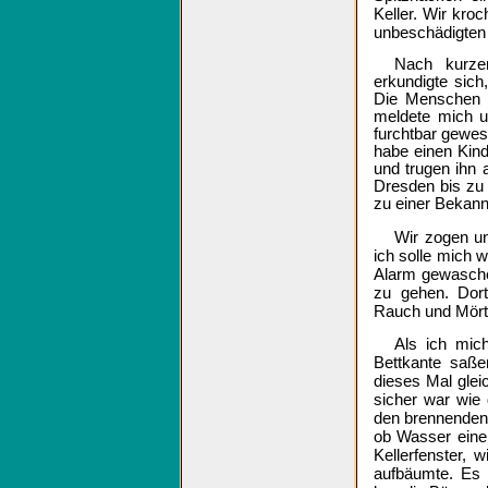
Keller. Wir kro
unbeschädigten
Nach kurze
erkundigte sich
Die Menschen k
meldete mich u
furchtbar gewes
habe einen Kind
und trugen ihn 
Dresden bis z
zu einer Bekannt
Wir zogen un
ich solle mich 
Alarm gewasche
zu gehen. Dort
Rauch und Mörte
Als ich mic
Bettkante saß
dieses Mal gleic
sicher war wie 
den brennenden
ob Wasser eine
Kellerfenster,
aufbäumte. Es 