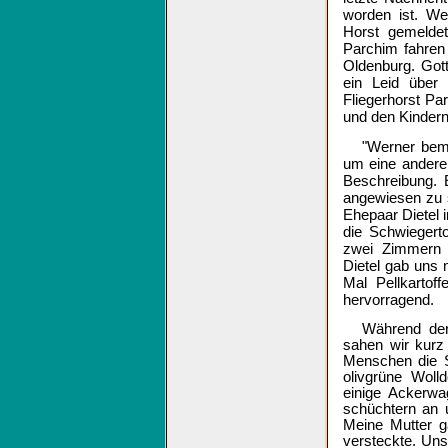
worden ist. We
Horst gemelde
Parchim fahren
Oldenburg. Gott
ein Leid über
Fliegerhorst Par
und den Kindern
"Werner bemü
um eine andere
Beschreibung. 
angewiesen zu 
Ehepaar Dietel i
die Schwiegert
zwei Zimmern 
Dietel gab uns 
Mal Pellkartof
hervorragend.
Während der 
sahen wir kurz
Menschen die S
olivgrüne Wol
einige Ackerwa
schüchtern an 
Meine Mutter ga
versteckte. Uns