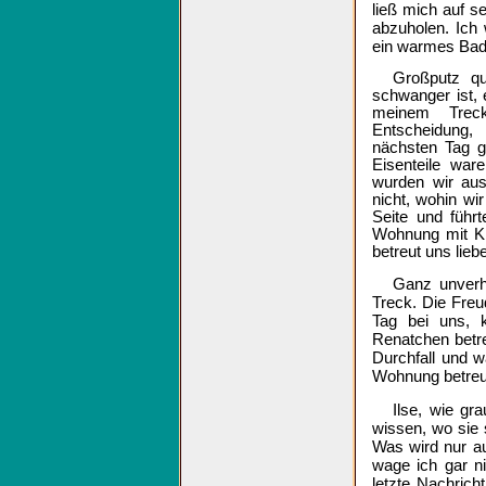
ließ mich auf s
abzuholen. Ich
ein warmes Bad 
Großputz quo
schwanger ist, 
meinem Trec
Entscheidung
nächsten Tag g
Eisenteile war
wurden wir au
nicht, wohin wi
Seite und führ
Wohnung mit Kü
betreut uns liebe
Ganz unverho
Treck. Die Freu
Tag bei uns, 
Renatchen betr
Durchfall und w
Wohnung betreue
Ilse, wie gr
wissen, wo sie 
Was wird nur a
wage ich gar n
letzte Nachrich