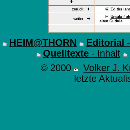
zurück:
Ediths lan
Ursula flo
weiter:
alten Gudula
HEIM@THORN
Editorial
-
Quelltexte
- Inhalt
© 2000
Volker J. 
letzte Aktual