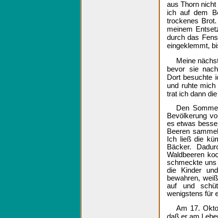
aus Thorn nicht
ich auf dem Bo
trockenes Brot.
meinem Entsetze
durch das Fens
eingeklemmt, bi
Meine nächst
bevor sie nach
Dort besuchte i
und ruhte mich
trat ich dann di
Den Sommer 
Bevölkerung vo
es etwas besser
Beeren sammeln
Ich ließ die k
Bäcker. Dadur
Waldbeeren koc
schmeckte uns 
die Kinder un
bewahren, weiß 
auf und schü
wenigstens für e
Am 17. Oktob
daß er am Leben 