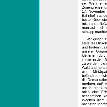
sei. Wenn er in
Zonengrenze, d
17. November f
Bahnhof stande
besten über die
mich anschließ
man auf mich k
schlapp machte
Wir gingen z
stets die Ortsc
und hörten rus
unserer Gruppe
kletterten dur
immer in dem G
zu werden, die 
Waldrand heran.
einer Militärp
befürchteten wi
die Demarkation
merkten, daß e
uns in ihrer Un
mich eine Erf
beschreiben k
Wochen nicht 
nächsten Morgen