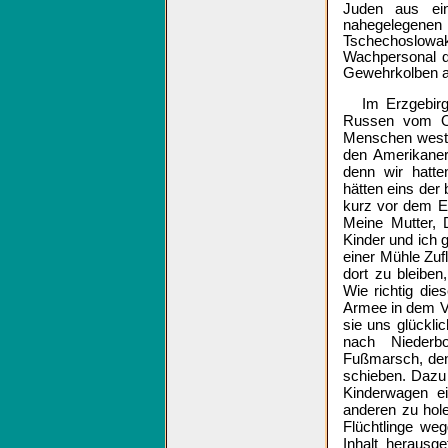
Juden aus ein
nahegelegenen
Tschechoslowa
Wachpersonal d
Gewehrkolben a
Im Erzgebirg
Russen vom Os
Menschen westw
den Amerikanern
denn wir hatt
hätten eins der
kurz vor dem E
Meine Mutter, 
Kinder und ich 
einer Mühle Zufl
dort zu bleiben
Wie richtig die
Armee in dem Vo
sie uns glückli
nach Niederb
Fußmarsch, den
schieben. Dazu
Kinderwagen ei
anderen zu hol
Flüchtlinge we
Inhalt herausge