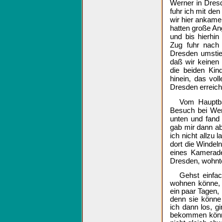
Werner in Dresd
fuhr ich mit d
wir hier ankamen
hatten große An
und bis hierhin
Zug fuhr nach 
Dresden umstieg
daß wir keinen
die beiden Kin
hinein, das vol
Dresden erreich
Vom Hauptba
Besuch bei Wer
unten und fand
gab mir dann ab
ich nicht allzu
dort die Windeln
eines Kamerade
Dresden, wohnt
Gehst einfac
wohnen könne, 
ein paar Tagen
denn sie könne
ich dann los, 
bekommen könne