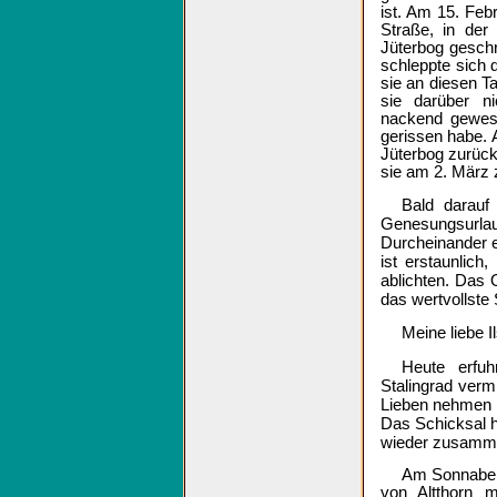
ist. Am 15. Fe
Straße, in der
Jüterbog geschr
schleppte sich
sie an diesen T
sie darüber n
nackend gewese
gerissen habe. 
Jüterbog zurück
sie am 2. März 
Bald darauf
Genesungsurlau
Durcheinander e
ist erstaunlich
ablichten. Das 
das wertvollste
Meine liebe Il
Heute erfuh
Stalingrad ver
Lieben nehmen k
Das Schicksal h
wieder zusamme
Am Sonnabend
von Altthorn 