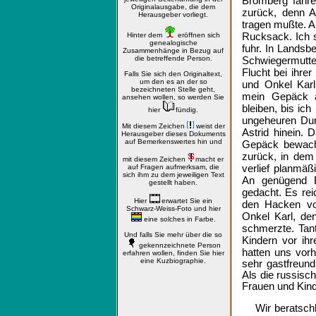
Bromberg fahre
Originalausgabe, die dem
zurück, denn A
Herausgeber vorliegt.
tragen mußte. Au
Rucksack. Ich s
Hinter dem
eröffnen sich
genealogische
fuhr. In Lands
Zusammenhänge in Bezug auf
die betreffende Person.
Schwiegermutter
Flucht bei ihre
Falls Sie sich den Originaltext,
um den es an der so
und Onkel Karl
bezeichneten Stelle geht,
mein Gepäck ab
ansehen wollen, so werden Sie
bleiben, bis i
hier
fündig.
ungeheuren Dur
Mit diesem Zeichen
weist der
Astrid hinein. 
Herausgeber dieses Dokuments
auf Bemerkenswertes hin und
Gepäck bewacht
zurück, in dem 
mit diesem Zeichen
macht er
verlief planmäß
auf Fragen aufmerksam, die
sich ihm zu dem jeweiligen Text
An genügend E
gestellt haben.
gedacht. Es rei
Hier
erwartet Sie ein
den Hacken vo
Schwarz-Weiss-Foto und hier
Onkel Karl, den
eine solches in Farbe.
schmerzte. Tant
Und falls Sie mehr über die so
Kindern vor ih
gekennzeichnete Person
hatten uns vorh
erfahren wollen, finden Sie hier
eine Kuzbiographie.
sehr gastfreund
Als die russisc
Frauen und Kind
Wir beratschl