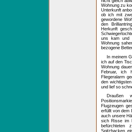
nicht gleich abw
Wohnung zu komm
Unterkunft anbot
ob ich mit zwe
gewordene Wohn
den Brilliant
Herkunft gesch
Schwiegertochte
uns kam und m
Wohnung sahen,
bezogene Betten
In meinem Ge
ich auf den Tisc
Wohnung dauert
Februar, ich 
Fliegeralarm ge
den wichtigste
und lief so schne
Draußen 
Positionsmarki
Flugzeugen ges
erfüllt von dem
auch unsere Häu
sich Risse im 
befürchteten 
Spitzhacken e