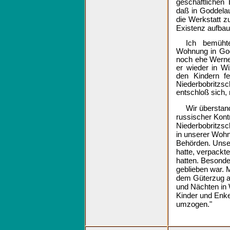
geschäftlichen
daß in Goddelau
die Werkstatt z
Existenz aufba
Ich bemüht
Wohnung in God
noch ehe Werne
er wieder in W
den Kindern fe
Niederbobritz
entschloß sich, 
Wir überstan
russischer Kontr
Niederbobritzsch
in unserer Woh
Behörden. Unse
hatte, verpackt
hatten. Besonde
geblieben war. M
dem Güterzug a
und Nächten in 
Kinder und Enke
umzogen."