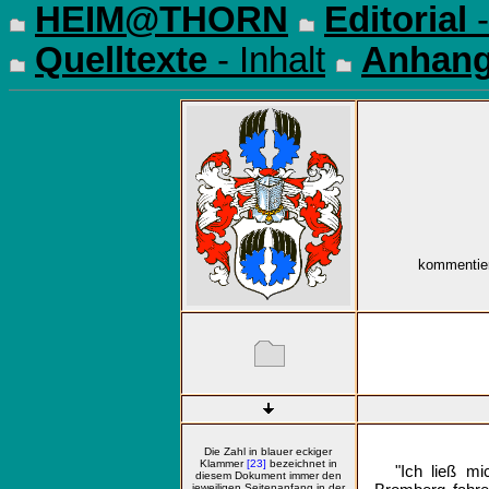
HEIM@THORN
Editorial
-
Quelltexte
- Inhalt
Anhan
kommentier
Die Zahl in blauer eckiger
Klammer
[23]
bezeichnet in
"Ich ließ m
diesem Dokument immer den
jeweiligen Seitenanfang in der