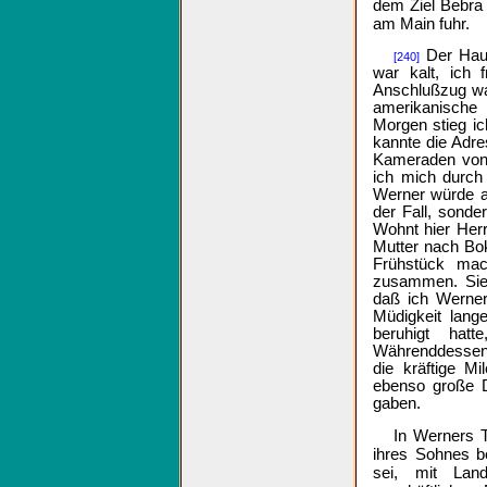
dem Ziel Bebra w
am Main fuhr.
Der Haup
[240]
war kalt, ich 
Anschlußzug wa
amerikanische
Morgen stieg i
kannte die Adre
Kameraden von 
ich mich durch 
Werner würde a
der Fall, sonde
Wohnt hier Herr
Mutter nach Bok
Frühstück ma
zusammen. Sie 
daß ich Werner 
Müdigkeit lang
beruhigt hat
Währenddessen 
die kräftige M
ebenso große D
gaben.
In Werners 
ihres Sohnes 
sei, mit Land