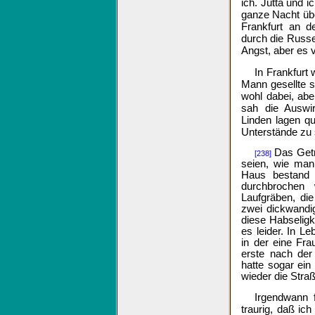
ich. Jutta und i
ganze Nacht übe
Frankfurt an d
durch die Russen
Angst, aber es ve
In Frankfurt 
Mann gesellte s
wohl dabei, abe
sah die Auswi
Linden lagen qu
Unterstände zu
Das Getre
[238]
seien, wie man
Haus bestand
durchbrochen
Laufgräben, di
zwei dickwandi
diese Habseligk
es leider. In 
in der eine Fra
erste nach der
hatte sogar ein
wieder die Straß
Irgendwann 
traurig, daß ich