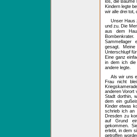
los, die Bäume
Kindern legte b
wir alle drei tot
Unser Haus zi
und zu. Die Mens
aus dem Haus
Bombenkrater.
Sammellager e
gesagt. Meine
Unterschlupf fü
Eine ganz einfa
in dem ich die
andere legte.
Als wir uns e
Frau nicht ble
Kriegskamerade
anderen Vorort 
Stadt dorthin,
dem ein gußei
Kinder etwas ko
schrieb ich an
Dresden zu kom
auf Grund ei
gekommen. Sie 
erlebt, in dem 
getroffen word