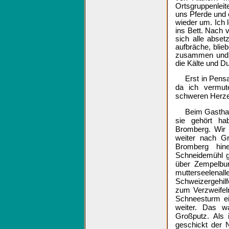
Ortsgruppenleit
uns Pferde und 
wieder um. Ich 
ins Bett. Nach 
sich alle abset
aufbräche, blieb
zusammen und f
die Kälte und Du
Erst in Pensau
da ich vermut
schweren Herzen
Beim Gasthau
sie gehört ha
Bromberg. Wir 
weiter nach G
Bromberg hine
Schneidemühl ge
über Zempelbur
mutterseele
Schweizergehil
zum Verzweifel
Schneesturm ei
weiter. Das w
Großputz. Als 
geschickt der 