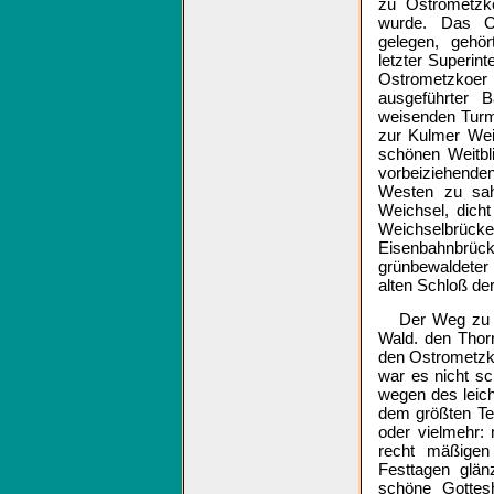
zu Ostrometzko
wurde. Das Os
gelegen, gehö
letzter Superi
Ostrometzkoer
ausgeführter 
weisenden Turm
zur Kulmer Wei
schönen Weitbl
vorbeiziehend
Westen zu sah
Weichsel, dich
Weichselbrücke
Eisenbahnbrücke
grünbewaldeter
alten Schloß der
Der Weg zu u
Wald. den Thor
den Ostrometzko
war es nicht s
wegen des leic
dem größten Tei
oder vielmehr: 
recht mäßigen
Festtagen glän
schöne Gottesh