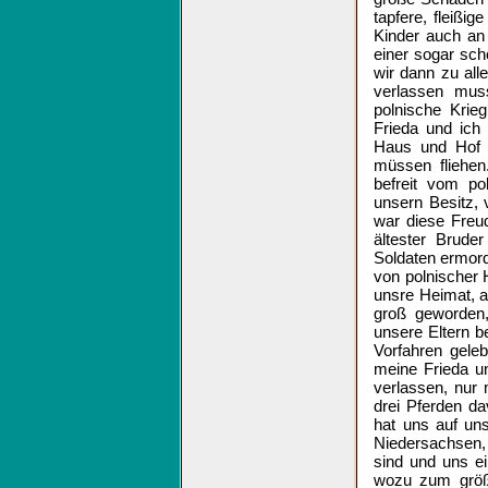
tapfere, fleißi
Kinder auch an
einer sogar sch
wir dann zu al
verlassen mus
polnische Krie
Frieda und ich
Haus und Hof s
müssen fliehen
befreit vom po
unsern Besitz, 
war diese Freu
ältester Brude
Soldaten ermord
von polnischer 
unsre Heimat, a
groß geworden,
unsere Eltern b
Vorfahren gele
meine Frieda u
verlassen, nur
drei Pferden d
hat uns auf un
Niedersachsen
sind und uns ei
wozu zum größt