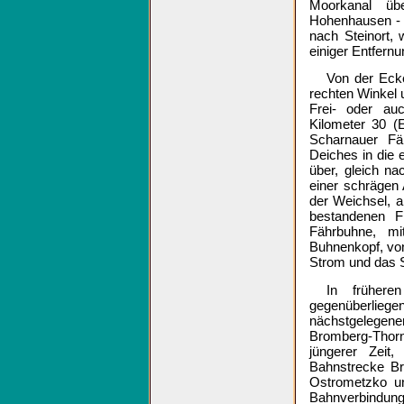
Moorkanal üb
Hohenhausen - E
nach Steinort,
einiger Entfernu
Von der Ecke
rechten Winkel 
Frei- oder au
Kilometer 30 (
Scharnauer Fä
Deiches in die e
über, gleich n
einer schrägen 
der Weichsel, 
bestandenen F
Fährbuhne, mi
Buhnenkopf, von
Strom und das S
In frühere
gegenüberlieg
nächstgelegen
Bromberg-Thorn
jüngerer Zeit
Bahnstrecke B
Ostrometzko un
Bahnverbindung