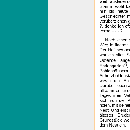
weit ausladend
Stamm wohl ka
mir bis heute 
Geschlechter 
vorüberziehen 
?, denke ich of
vorbei - - - ?
Nach einer g
Weg in flacher
Der Hof bestan
war ein altes 
Ostende ange
2)
Endengarten
,
Bohlenhäuser
Schurzbohlen
westlichen En
Darüber, oben 
allsommer uns
Tages mein Vat
sich von der P
holen, mit sein
Nest. Und erst 
ältester Brud
Grundstück weit
dem Nest ein.