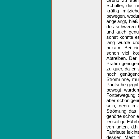
Grund zu stem
Schulter, die 
kräftig mitzi
bewegen, wodur
angelangt, hie
des schweren F
und auch genü
sonst konnte e
lang wurde un
bekam. Bei ei
schon viel ko
Abtreiben. Der
Prahm genügend 
zu quer, da er 
noch genügen
Stromrinne, mus
Pautsche gegrif
bewegt wurde
Fortbewegung 
aber schon gen
sein, denn in 
Strömung das [
gehörte schon e
jenseitige Fäh
von unten, d.h
Fährleute leich
dessen Mast n