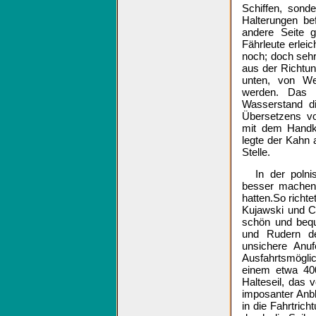
Schiffen, sond
Halterungen be
andere Seite g
Fährleute erleic
noch; doch seh
aus der Richtu
unten, von We
werden. Das 
Wasserstand di
Übersetzens v
mit dem Handk
legte der Kahn
Stelle.
In der polni
besser machen
hatten.So richt
Kujawski und C
schön und bequ
und Rudern d
unsichere Anu
Ausfahrtsmögli
einem etwa 400
Halteseil, das
imposanter Anb
in die Fahrtric