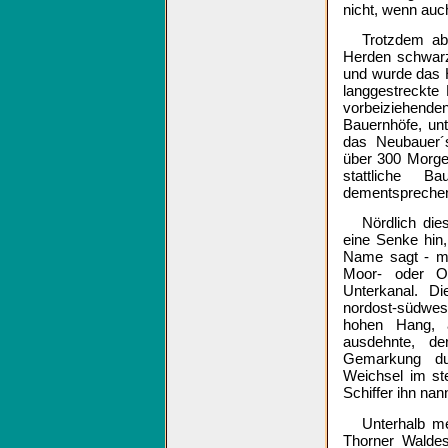
nicht, wenn auc
Trotzdem ab
Herden schwarz
und wurde das H
langgestreckte
vorbeiziehende
Bauernhöfe, un
das Neubauer´s
über 300 Morge
stattliche 
dementsprechen
Nördlich di
eine Senke hin
Name sagt - me
Moor- oder O
Unterkanal. D
nordost-südwes
hohen Hang, 
ausdehnte, d
Gemarkung du
Weichsel im st
Schiffer ihn na
Unterhalb m
Thorner Waldes