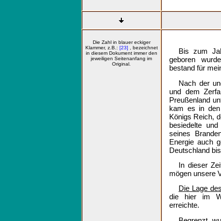
Die Zahl in blauer eckiger
Klammer, z.B.:
[23]
, bezeichnet
Bis zum Jah
in diesem Dokument immer den
geboren wurde,
jeweiligen Seitenanfang im
Original.
bestand für mei
Nach der un
und dem Zerfal
Preußenland unt
kam es in den 
Königs Reich, 
besiedelte und
seines Brande
Energie auch g
Deutschland bis
In dieser Ze
mögen unsere V
Die Lage de
die hier im W
erreichte.
Begrenzt w