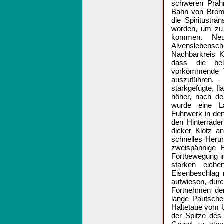
schweren Prahm
Bahn von Bromb
die Spiritustr
worden, um zu
kommen. Neu
Alvenslebens
Nachbarkreis K
dass die beid
vorkommende Tr
auszuführen. -
starkgefügte, 
höher, nach dem
wurde eine L
Fuhrwerk in de
den Hinterräde
dicker Klotz a
schnelles Heru
zweispännige 
Fortbewegung i
starken eich
Eisenbeschlag m
aufwiesen, dur
Fortnehmen der
lange Pautsche
Haltetaue vom U
der Spitze des