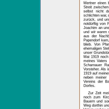
Mertner einen 
Streit zwische
selbst nicht 
schlichten war,
zurück, und un
notdürftig von 
Joachim an uns
und wir waren 
aus der Nachb
Papendorf kam,
blieb. Von Pfa
ehemaligen Ste
unser Grundstü
Mai 1919 noch 
meines Vaters 
Scharnauer Rai
Vorsteher. Als
1919 auf meine
neben meiner F
Vereins der B
Dorfes.
Zur Zeit me
noch zum Kirc
Bauern und son
Weg dorthin und