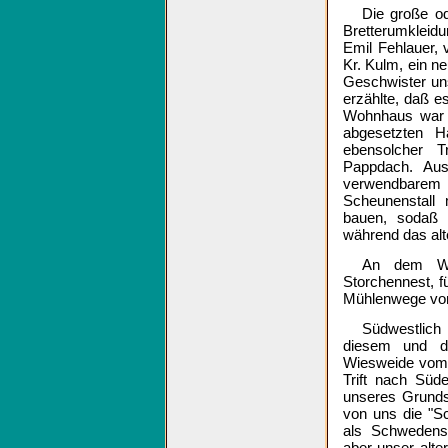
Die große o
Bretterumkleid
Emil Fehlauer,
Kr. Kulm, ein n
Geschwister uns
erzählte, daß e
Wohnhaus war v
abgesetzten 
ebensolcher 
Pappdach. Aus
verwendbarem 
Scheunenstall
bauen, sodaß 
während das alt
An dem Wes
Storchennest, 
Mühlenwege vo
Südwestlich
diesem und de
Wiesweide vom 
Trift nach Süd
unseres Grunds
von uns die "S
als Schwedensc
aber unser alte