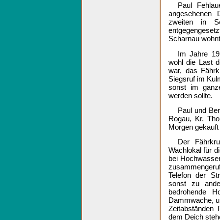
Paul Fehlau
angesehenen D
zweiten in S
entgegengeset
Scharnau wohnt
Im Jahre 19
wohl die Last d
war, das Fähr
Siegsruf im Kul
sonst im ganz
werden sollte.
Paul und Ber
Rogau, Kr. Tho
Morgen gekauft 
Der Fährkr
Wachlokal für d
bei Hochwasser
zusammengerufe
Telefon der St
sonst zu ande
bedrohende Ho
Dammwache, un
Zeitabständen 
dem Deich steh