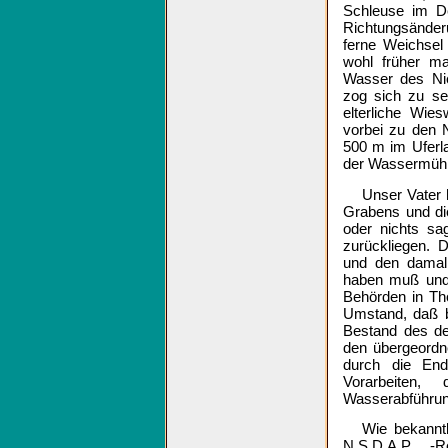
Schleuse im De
Richtungsänder
ferne Weichsel
wohl früher m
Wasser des Nie
zog sich zu se
elterliche Wie
vorbei zu den 
500 m im Uferl
der Wassermühl
Unser Vater 
Grabens und di
oder nichts sa
zurückliegen. 
und den damali
haben muß und 
Behörden in Th
Umstand, daß b
Bestand des de
den übergeordn
durch die End
Vorarbeiten
Wasserabführun
Wie bekanntl
N.S.D.A.P. -