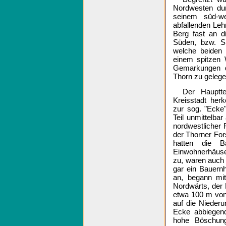
Nordwesten dur
seinem süd-we
abfallenden Leh
Berg fast an 
Süden, bzw. Sü
welche beiden
einem spitzen 
Gemarkungen d
Thorn zu geleg
Der Hauptt
Kreisstadt he
zur sog. "Ecke
Teil unmittelba
nordwestlicher
der Thorner Fors
hatten die B
Einwohnerhäuse
zu, waren auch 
gar ein Bauern
an, begann mi
Nordwärts, der 
etwa 100 m von 
auf die Niederu
Ecke abbiegen
hohe Böschun