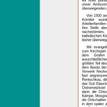
wir unter poln
unser Amtsvor
überwiegenden p
Von 1920 an,
Korridor wur
Arbeiterfamilien
ihre Stelle a
nachströmten,
katholischen Ki
bisher überwie
Wir evangel
zum Kirchspiel
dem Grafen 
ausschließlich
größten Teil de
dem Besitz der
Vorwerk Neuhof
fast angrenze
Rentschkau, die
das Gut Glauck
Ostrometzkoer K
dann die Ortsc
Kämpe, Mosgowin
die Ortschaften
in dem später 