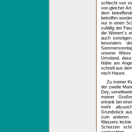
schlecht von s
von gleicher Ar
dem betreffend
betroffen worde
nur in einen S
zufällig der Fa
die Weinert´s 
auch sonstigen
besonders d
Sommersonntag
unserer Wiese 
Umstand, dass 
Nähe am Angel
schnell aus dem
nach Hause.
Zu meiner Ki
der zweite Mann
Dey, verwittwete
meiner Großmut
ertrank bei eine
mehr allzusi
Grundstück au
zum anderen U
Wassers leckte 
Schürzen schö
vermochte