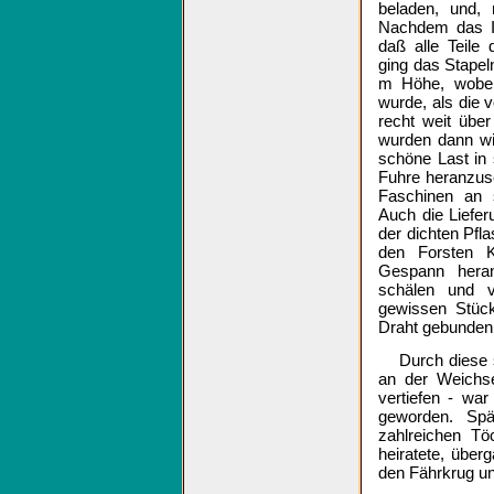
beladen, und,
Nachdem das In
daß alle Teile
ging das Stapel
m Höhe, wobei 
wurde, als die 
recht weit übe
wurden dann wi
schöne Last in
Fuhre heranzusc
Faschinen an s
Auch die Liefe
der dichten Pfl
den Forsten K
Gespann hera
schälen und v
gewissen Stück
Draht gebunden
Durch diese 
an der Weichs
vertiefen - wa
geworden. Spät
zahlreichen Tö
heiratete, übe
den Fährkrug un