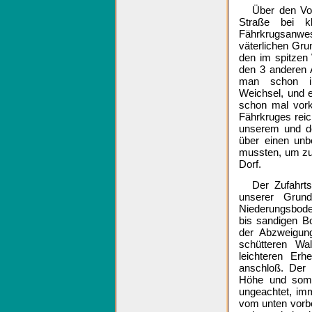
Über den Vo
Straße bei 
Fährkrugsanw
väterlichen Gru
den im spitzen
den 3 anderen 
man schon i
Weichsel, und 
schon mal vor
Fährkruges reic
unserem und de
über einen unb
mussten, um z
Dorf.
Der Zufahrt
unserer Grun
Niederungsboden
bis sandigen B
der Abzweigun
schütteren Wal
leichteren Erh
anschloß. Der 
Höhe und somi
ungeachtet, im
vom unten vorbe