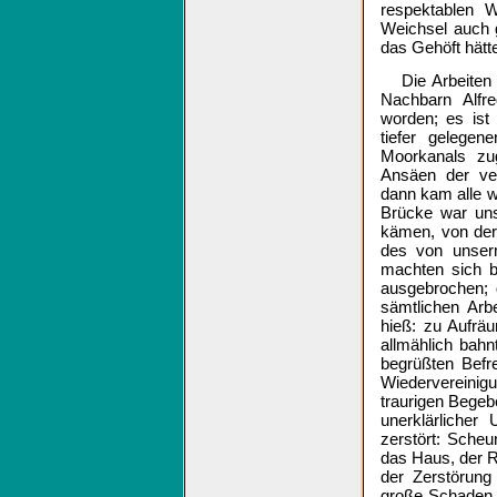
respektablen W
Weichsel auch g
das Gehöft hät
Die Arbeite
Nachbarn Alfre
worden; es ist
tiefer gelegen
Moorkanals zu
Ansäen der ver
dann kam alle w
Brücke war uns
kämen, von der
des von unserm
machten sich b
ausgebrochen; 
sämtlichen Arb
hieß: zu Aufrä
allmählich bahn
begrüßten Befr
Wiedervereinigu
traurigen Begebe
unerklärlicher
zerstört: Sche
das Haus, der R
der Zerstörung
große Schaden 