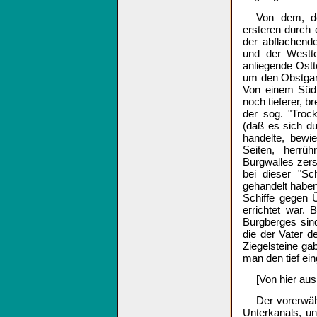
Von dem, d
ersteren durch 
der abflachend
und der Westte
anliegende Ostt
um den Obstgart
Von einem Südt
noch tieferer, 
der sog. "Troc
(daß es sich d
handelte, bewi
Seiten, herrü
Burgwalles zer
bei dieser "S
gehandelt haben
Schiffe gegen 
errichtet war.
Burgberges sind
die der Vater 
Ziegelsteine ga
man den tief ei
[Von hier au
Der vorerwä
Unterkanals, u