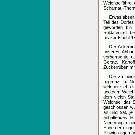
Weichselfähre 
Scharnau-Thorn
Etwas abseit
Teil des Dorfe
geworden bin
Soldatenzeit, be
bis zur Flucht 1
Der Ackerbo
unseres Abbau
vorherrschte, 
Gerste, Karto
Zuckerrüben mi
Die zu beid
begrenzt im No
welcher sich di
und dem Weichse
dem vielen St
Weichsel das S
geschlossen wu
an und trat, je
anhaltendes H
Niederung eine
Ende der einge
Einwirkungen a