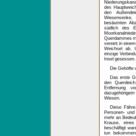
Niederungskana
des Hauptweich
den Außendei
Wiesensenke, 
besäumten Abz
südlich des E
Moorkanalnied
Querdammes mit
vereint in einem
Weichsel ab.
einzige Verbind
Insel gesessen.
Die Gehöfte
Das erste G
den Querdeich
Entfernung v
dazugehörigem
Wiesen.
Diese Fähre
Personen- und 
mehr an Bedeut
Krause, eine
beschäftigt war
tun bekommen 