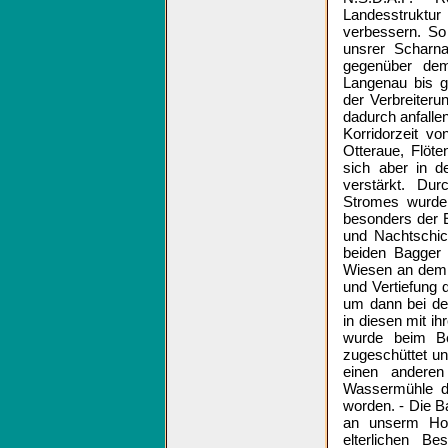
Landesstruktu
verbessern. So 
unsrer Scharna
gegenüber dem
Langenau bis g
der Verbreiter
dadurch anfalle
Korridorzeit v
Otteraue, Flöt
sich aber in d
verstärkt. Du
Stromes wurde 
besonders der E
und Nachtschic
beiden Bagger 
Wiesen an dem 
und Vertiefung 
um dann bei de
in diesen mit i
wurde beim B
zugeschüttet u
einen anderen
Wassermühle da
worden. - Die Ba
an unserm Hof
elterlichen Be