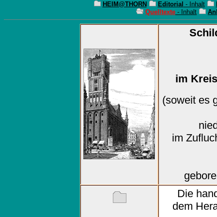
HEIM@THORN
Editorial
- Inhalt
Quelltexte
- Inhalt
An
Schil
im Krei
(soweit es 
nie
im Zufluc
gebore
Die hand
dem Herau