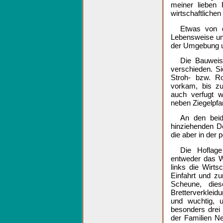
meiner lieben 
wirtschaftliche
Etwas von d
Lebensweise un
der Umgebung u
Die Bauweis
verschieden. Si
Stroh- bzw. R
vorkam, bis z
auch verfugt 
neben Ziegelpfa
An den bei
hinziehenden Do
die aber in der 
Die Hoflage
entweder das W
links die Wirt
Einfahrt und z
Scheune, die
Bretterverkleid
und wuchtig, 
besonders drei
der Familien N