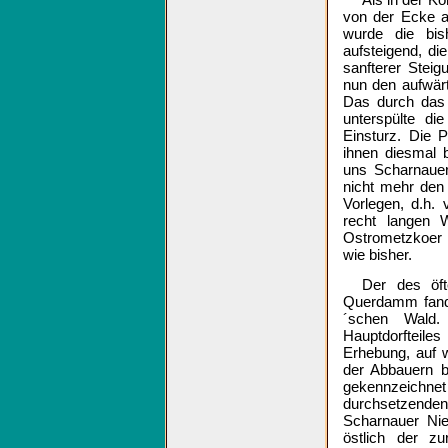
von der Ecke a
wurde die bis
aufsteigend, di
sanfterer Stei
nun den aufwär
Das durch das 
unterspülte d
Einsturz. Die 
ihnen diesmal 
uns Scharnauer
nicht mehr den
Vorlegen, d.h.
recht langen 
Ostrometzkoer 
wie bisher.
Der des öft
Querdamm fand
´schen Wald.
Hauptdorfteile
Erhebung, auf w
der Abbauern b
gekennzeichn
durchsetzende
Scharnauer Nie
östlich der z