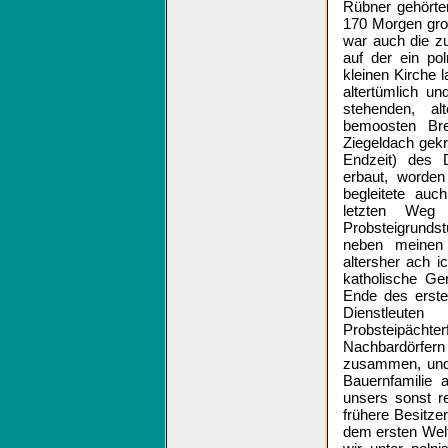
Rübner gehörte
170 Morgen gro
war auch die zu
auf der ein pol
kleinen Kirche 
altertümlich u
stehenden, al
bemoosten Bre
Ziegeldach gekr
Endzeit) des 
erbaut, worden
begleitete auc
letzten Weg
Probsteigrunds
neben meinen 
altersher ach i
katholische Ge
Ende des erste
Dienstleut
Probsteipäch
Nachbardörfer
zusammen, und 
Bauernfamilie 
unsers sonst r
frühere Besitz
dem ersten Weltk