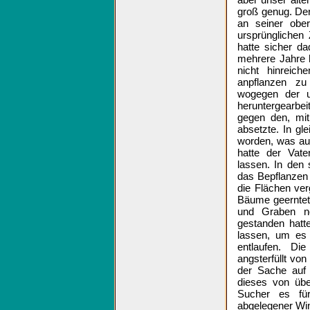
groß genug. Der
an seiner obe
ursprünglichen
hatte sicher d
mehrere Jahre 
nicht hinreich
anpflanzen z
wogegen der u
heruntergearb
gegen den, mit
absetzte. In g
worden, was auc
hatte der Vat
lassen. In den
das Bepflanzen 
die Flächen ve
Bäume geerntet
und Graben n
gestanden hatt
lassen, um es
entlaufen. Di
angsterfüllt vo
der Sache auf 
dieses von übe
Sucher es fü
abgelegener Win