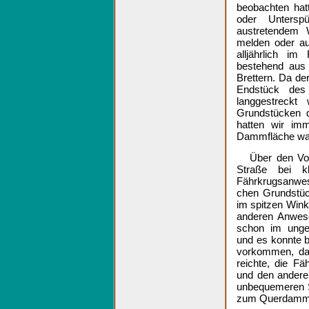
beobachten ha
oder Untersp
austretendem 
melden oder au
alljährlich i
bestehend aus 
Brettern. Da de
Endstück des
langgestreck
Grundstücken 
hatten wir im
Dammfläche war
Über den Vo
Straße bei 
Fährkrugsanwes
chen Grundstüc
im spitzen Win
anderen Anwes
schon im unge
und es konnte 
vorkommen, daß
reichte, die F
und den andere
unbequemeren S
zum Querdamm z