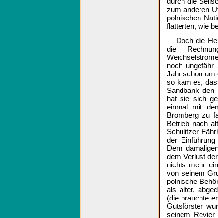
durch die Seils
zum anderen Uf
polnischen Nat
flatterten, wie b
Doch die He
die Rechnun
Weichselstrome
noch ungefähr 
Jahr schon um e
so kam es, dass
Sandbank den F
hat sie sich g
einmal mit de
Bromberg zu fa
Betrieb nach a
Schulitzer Fähr
der Einführung
Dem damaligen,
dem Verlust der
nichts mehr ein
von seinem Gru
polnische Behör
als alter, abge
(die brauchte er
Gutsförster wu
seinem Revier 