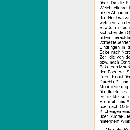
über. Da die E
Weichselfähre
unser Abbau im
der Hochwasser
welchem an der 
Straße im rech
sich über den 
unten heraufd
vorbeifließend
Eindringen in 
Ecke nach Nord
Zeit, die von 
bzw. nach Ostr
Ecke den Moorka
der Försterei 
Forst hinauffü
Durchfluß und
Moorniederun
überflutete es
erstreckte sic
Ellermühl und A
oder nach Ostro
Kirchengemeind
über Amtal-El
hinterstem Wink
Als in der Ko