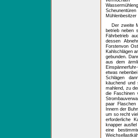
Wassermühleng
Scheunentüren
Mühlenbesitzer 
Der zweite 
betrieb neben 
Fährbetrieb au
dessen Abneh
Forstenvon Ost
Kahlschlägen an
gebunden. Dann 
aus dem ärmli
Einspännerfuh
etwas nebenbei 
Schlägen dan
käuchend und s
mahlend, zu den
die Faschinen 
Strombauverwal
paar Flaschen 
Innern der Buhn
um so recht vi
erforderliche 
knapper ausfie
eine bestimmt
Weichsellastkä